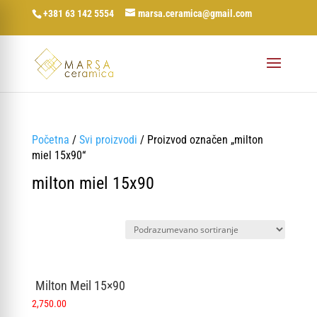
+381 63 142 5554
marsa.ceramica@gmail.com
Početna
/
Svi proizvodi
/ Proizvod označen „milton
miel 15x90“
milton miel 15x90
Milton Meil 15×90
2,750.00