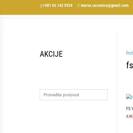
+381 63 142 5554
marsa.ceramica@gmail.com
AKCIJE
Poč
f
Search
for:
FS 
4,96