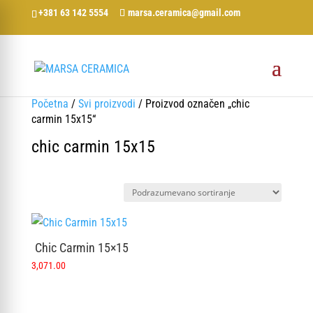
+381 63 142 5554
marsa.ceramica@gmail.com
Početna
/
Svi proizvodi
/ Proizvod označen „chic
carmin 15x15“
chic carmin 15x15
Chic Carmin 15×15
3,071.00