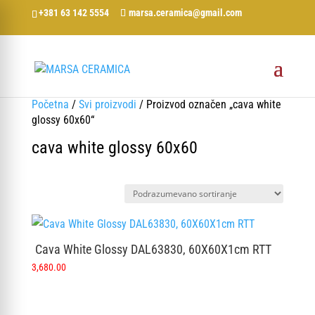
+381 63 142 5554
marsa.ceramica@gmail.com
Početna
/
Svi proizvodi
/ Proizvod označen „cava white
glossy 60x60“
cava white glossy 60x60
Cava White Glossy DAL63830, 60X60X1cm RTT
3,680.00