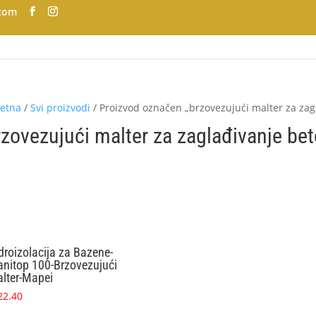
.com
etna
/
Svi proizvodi
/ Proizvod označen „brzovezujući malter za zag
rzovezujući malter za zaglađivanje be
droizolacija za Bazene-
anitop 100-Brzovezujući
lter-Mapei
22.40