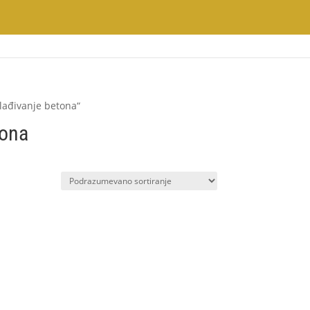
lađivanje betona“
tona