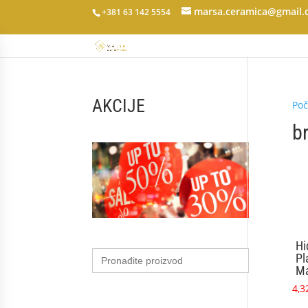
marsa.ceramica@gmail
+381 63 142 5554
AKCIJE
Poč
b
Hi
Search
Pl
for:
Ma
4,3