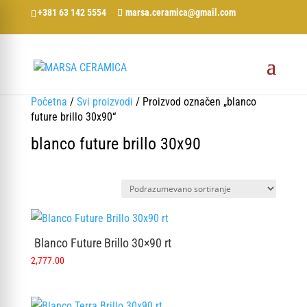
+381 63 142 5554
marsa.ceramica@gmail.com
Početna
/
Svi proizvodi
/ Proizvod označen „blanco
future brillo 30x90“
blanco future brillo 30x90
Blanco Future Brillo 30×90 rt
2,777.00