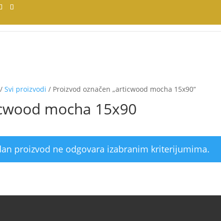
/
Svi proizvodi
/ Proizvod označen „articwood mocha 15x90“
icwood mocha 15x90
dan proizvod ne odgovara izabranim kriterijumima.