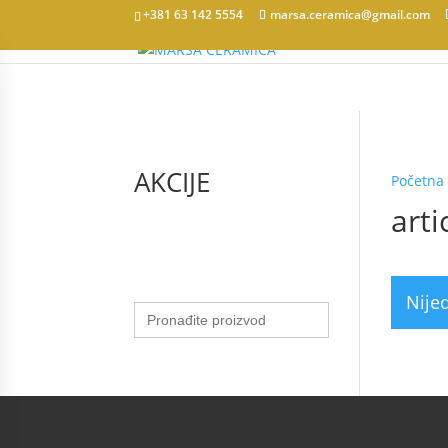
+381 63 142 5554
marsa.ceramica@gmail.com
AKCIJE
Početna
art
Nije
Search
for: