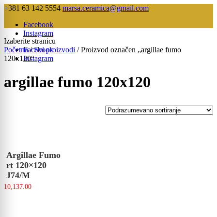
+381 63 142 5554
marsa.ceramica@gmail.com
Facebook
Instagram
Izaberite stranicu
Početna
Facebook
/
Svi proizvodi
/ Proizvod označen „argillae fumo
120x120“
Instagram
argillae fumo 120x120
Argillae Fumo
rt 120×120
J74/M
10,137.00