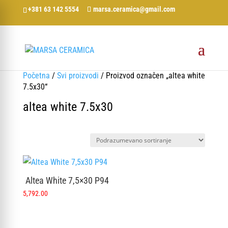
+381 63 142 5554
marsa.ceramica@gmail.com
Početna
/
Svi proizvodi
/ Proizvod označen „altea white
7.5x30“
altea white 7.5x30
Altea White 7,5×30 P94
5,792.00